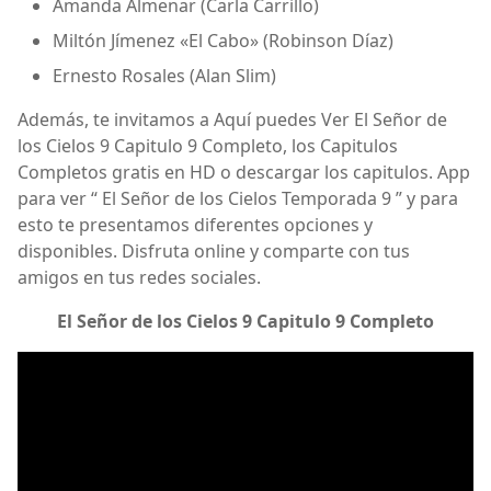
Amanda Almenar (Carla Carrillo)
Miltón Jímenez «El Cabo» (Robinson Díaz)
Ernesto Rosales (Alan Slim)
Además, te invitamos a Aquí puedes Ver El Señor de
los Cielos 9 Capitulo 9 Completo, los Capitulos
Completos gratis en HD o descargar los capitulos. App
para ver “ El Señor de los Cielos Temporada 9 ” y para
esto te presentamos diferentes opciones y
disponibles. Disfruta online y comparte con tus
amigos en tus redes sociales.
El Señor de los Cielos 9 Capitulo 9 Completo