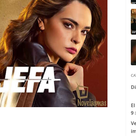
CA
Di
El
9
Ve
i