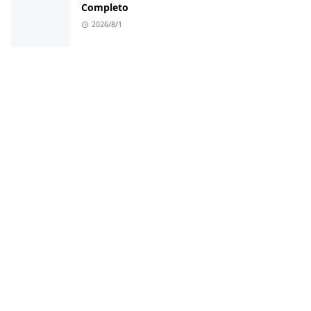
Completo
2026/8/1
LEARN MORE
Contact
Privacy Policy
Terms and Conditions
Disclaimer
FOLLOW US