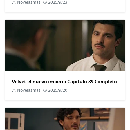
Novelasmas
2025/9/23
Velvet el nuevo imperio Capitulo 89 Completo
Novelasmas
2025/9/20