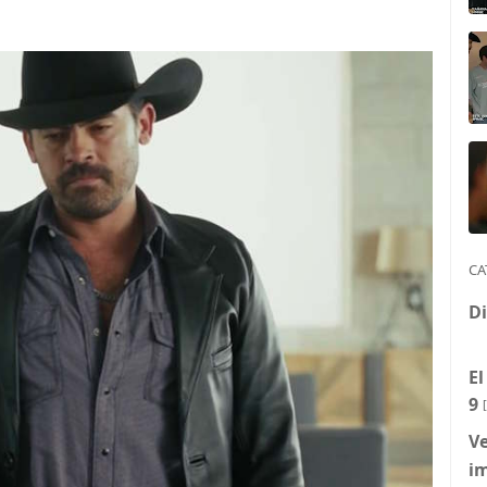
CA
Di
El
9
Ve
i